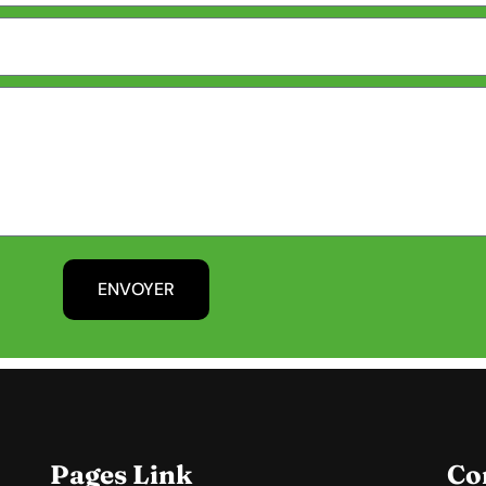
ENVOYER
Pages Link
Co