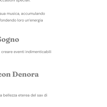
occasioni speciali.
a sua musica, accumulando
nfondendo loro un’energia
 Sogno
 creare eventi indimenticabili
 con Denora
a bellezza eterea del sax di