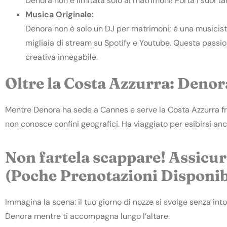
Denora non è limitata solo ai matrimoni! Porta i suoi tal
Musica Originale:
Denora non è solo un DJ per matrimoni; è una musicis
migliaia di stream su Spotify e Youtube. Questa passio
creativa innegabile.
Oltre la Costa Azzurra: Denor
Mentre Denora ha sede a Cannes e serve la Costa Azzurra fran
non conosce confini geografici. Ha viaggiato per esibirsi anch
Non fartela scappare! Assicu
(Poche Prenotazioni Disponib
Immagina la scena: il tuo giorno di nozze si svolge senza int
Denora mentre ti accompagna lungo l’altare.