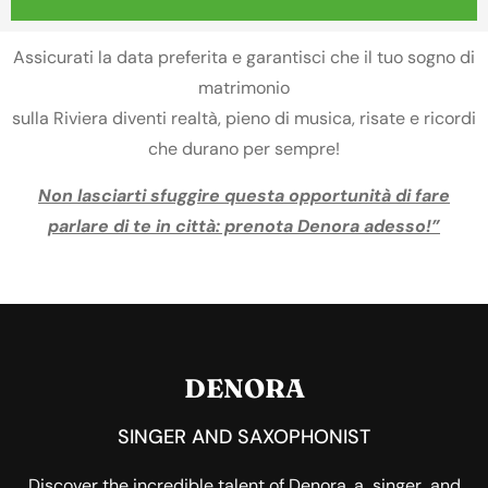
Assicurati la data preferita e garantisci che il tuo sogno di
matrimonio
sulla Riviera diventi realtà, pieno di musica, risate e ricordi
che durano per sempre!
Non lasciarti sfuggire questa opportunità di fare
parlare di te in città: prenota Denora adesso!”
DENORA
SINGER AND SAXOPHONIST
Discover the incredible talent of Denora, a singer and