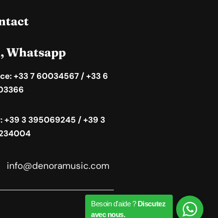
ntact
l, Whatsapp
ce: +33 7 60034567 / +33 6
03366
y: +39 3 395069245 / +39 3
234004
info@denoramusic.com
Besoin d'aide ?
Discutez
avec nous.