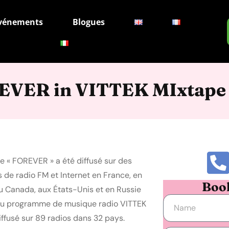
vénements
Blogues
REVER in VITTEK MIxtape
le « FOREVER » a été diffusé sur des
s de radio FM et Internet en France, en
Boo
 au Canada, aux États-Unis et en Russie
au programme de musique radio VITTEK
iffusé sur 89 radios dans 32 pays.