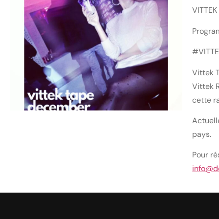
VITTEK
Progra
#VITT
Vittek 
Vittek 
cette r
Actuell
pays.
Pour ré
info@d