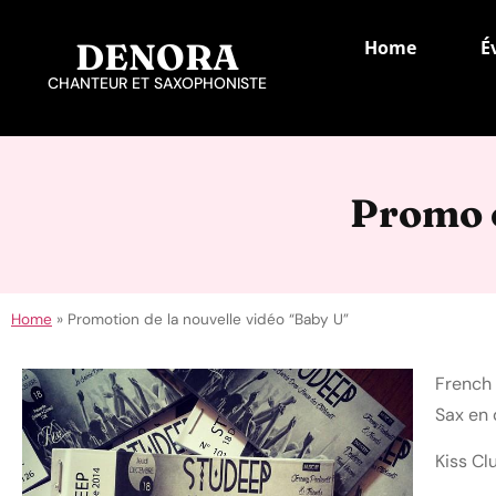
DENORA
Home
É
CHANTEUR ET SAXOPHONISTE
Promo o
Home
»
Promotion de la nouvelle vidéo “Baby U”
French
Sax en 
Kiss Cl