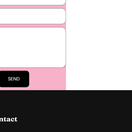
SEND
ntact