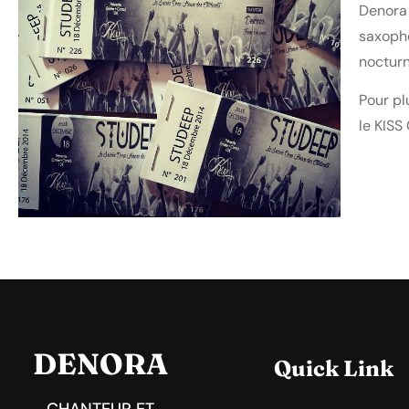
Denora 
saxoph
nocturn
Pour pl
le KISS
DENORA
Quick Link