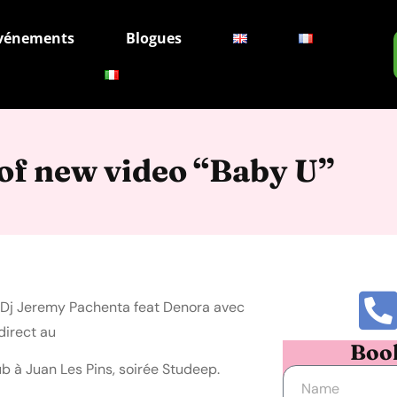
vénements
Blogues
f new video “Baby U”
 Dj Jeremy Pachenta feat Denora avec
direct au
Boo
ub à Juan Les Pins, soirée Studeep.