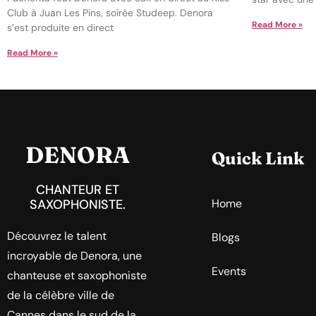
Club à Juan Les Pins, soirée Studeep. Denora
Read More »
s’est produite en direct
Read More »
DENORA
Quick Link
CHANTEUR ET
SAXOPHONISTE.
Home
Découvrez le talent
Blogs
incroyable de Denora, une
Events
chanteuse et saxophoniste
de la célèbre ville de
Cannes dans le sud de la