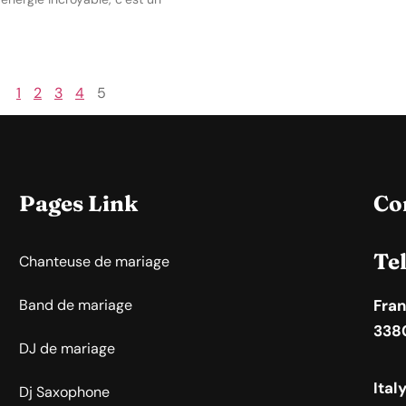
1
2
3
4
5
Pages Link
Co
Te
Chanteuse de mariage
Band de mariage
Fran
338
DJ de mariage
Ital
Dj Saxophone