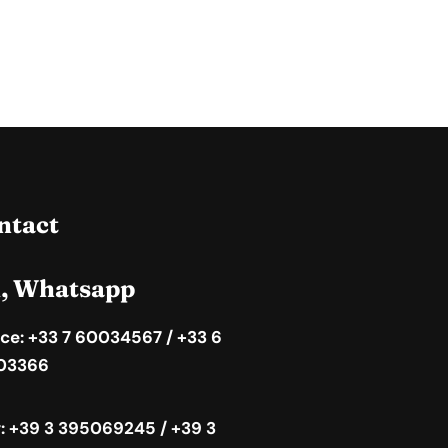
ntact
l, Whatsapp
ce: +33 7 60034567 / +33 6
03366
y: +39 3 395069245 / +39 3