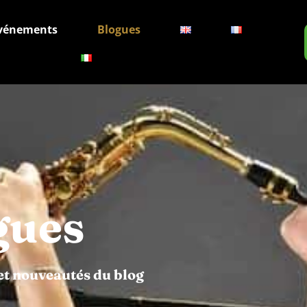
vénements
Blogues
gues
et nouveautés du blog