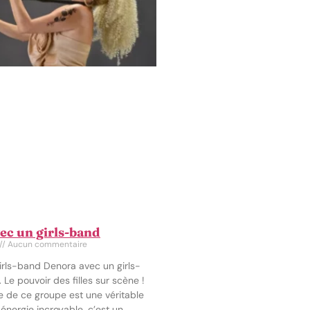
ec un girls-band
Aucun commentaire
irls-band Denora avec un girls-
 Le pouvoir des filles sur scène !
e de ce groupe est une véritable
énergie incroyable, c’est un