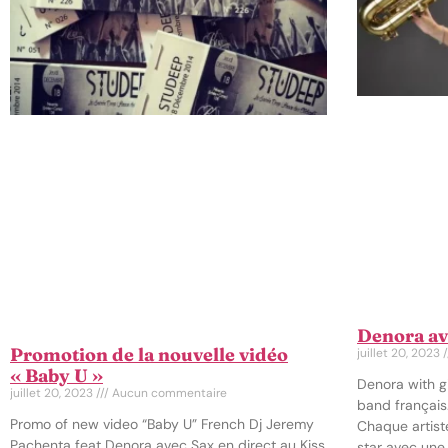
Denora av
Promotion de la nouvelle vidéo
juillet 20, 2023
« Baby U »
Denora with g
juillet 20, 2023
Aucun commentaire
band français.
Promo of new video “Baby U” French Dj Jeremy
Chaque artist
Pachenta feat Denora avec Sax en direct au Kiss
star avec une 