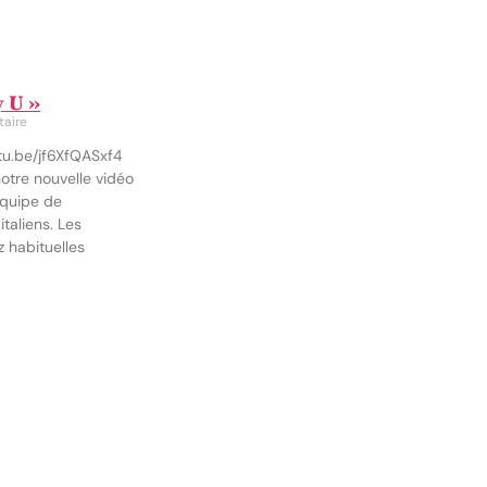
y U »
aire
tu.be/jf6XfQASxf4
otre nouvelle vidéo
équipe de
taliens. Les
z habituelles