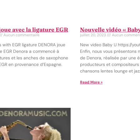
ue avec la ligature EGR
Nouvelle vidéo « Bab
Aucun commentaire
juillet 20, 2023
Aucun comment
 with EGR ligature DENORA joue
New video Baby U https://you
ure EGR Denora a commencé à
Enfin, nous vous présentons n
igatures et les anches de saxophone
de Denora, réalisée par une 
 EGR en provenance d’Espagne.
producteurs et compositeurs i
chansons lentes lounge et jaz
Read More »